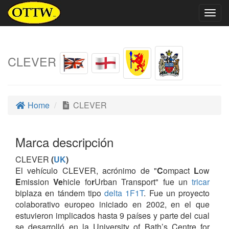
Togg
navig
CLEVER
Home
CLEVER
Marca descripción
CLEVER
(
UK
)
El vehículo CLEVER, acrónimo de "
C
ompact
L
ow
E
mission
Ve
hicle fo
r
Urban Transport" fue un
tricar
biplaza en tándem tipo
delta
1F1T
. Fue un proyecto
colaborativo europeo iniciado en 2002, en el que
estuvieron implicados hasta 9 países y parte del cual
se desarrolló en la University of Bath’s Centre for