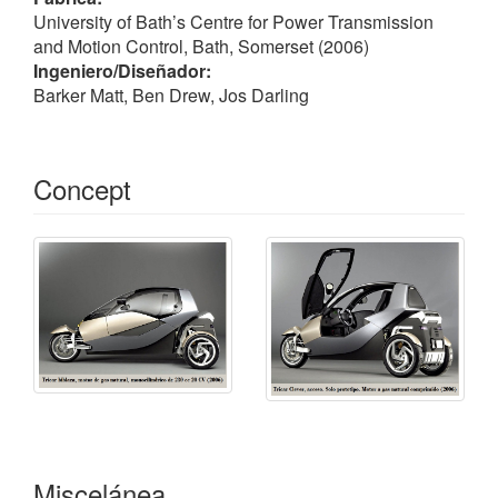
Su construcción se completó el viernes 21 de abril de
University of Bath’s Centre for Power Transmission
2006 y se esperaba que fuera producida por el
and Motion Control, Bath, Somerset (2006)
fabricante de automóviles BMW.
Ingeniero/Diseñador:
Barker Matt, Ben Drew, Jos Darling
En las pruebas de choque realizadas, recibió una
calificación de seguridad de 3 estrellas de US NCAP
(a 56 km/h).
Concept
El vehículo es diferente de los anteriores intentos de
crear un pequeño vehículo urbano en el sentido de
que es completamente cerrada y en un marco de
metal, está elegantemente diseñada y es mucho más
seguro. Su techo es tan alto como los coches
convencionales, y que lleva un pasajero, que está
sentado detrás del conductor.
Barker Matt y Ben Drew, ingenieros de la Universidad
de Bath del Centro de Transmisión de Potencia y
Control de Movimiento, estuvieron trabajando en un
nuevo concepto de chasis basculante para mantener
Miscelánea