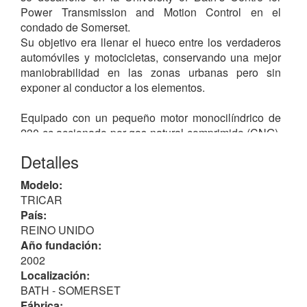
Power Transmission and Motion Control en el
condado de Somerset.
Su objetivo era llenar el hueco entre los verdaderos
automóviles y motocicletas, conservando una mejor
maniobrabilidad en las zonas urbanas pero sin
exponer al conductor a los elementos.
Equipado con un pequeño motor monocilíndrico de
230 cc accionado por gas natural comprimido (CNG),
consiguiendo 20 CV de potencia Medía solo 1 m de
Detalles
ancho por 3.07 m de longitud y una velocidad
máxima de aproximadamente 90 km/h, logrando una
Modelo:
eficiencia de combustible prevista de 303 km (188
TRICAR
millas) por galón y un peso total de 400 kg; sin emitir
País:
más que 50 gr/km de CO2 por cada centenar de
REINO UNIDO
kilómetros, con un consumo de 2.7 L/100 km.
Año fundación:
Montaba un bastidor reforzado a fin proteger a los
2002
dos ocupantes en caso de accidente, además de
Localización:
airbags y cinturones apropiados a su diseño que
BATH - SOMERSET
cumplían con los estándares de
Euro NCAP
.
Fábrica: