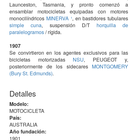
Launceston, Tasmania, y pronto comenzó a
ensamblar motocicletas equipadas con motores
monocilíndricos
MINERVA ¹
, en bastidores tubulares
simple cuna
, suspensión D/T
horquilla de
paralelogramos
/ rígida.
1907
Se convirtieron en los agentes exclusivos para las
bicicletas motorizadas
NSU
, PEUGEOT y,
posteriormente de los sidecares
MONTGOMERY
(Bury St. Edmunds)
.
1916
Detalles
Ensamblaron motocicletas con motores PEUGEOT y
JAP
Standard
V-twin
de 981 cc distribución
sv
de 3
Modelo:
marchas, hasta que la producción cesó en 1921.
MOTOCICLETA
País:
Como era habitual en la época la palanca del cambio
AUSTRALIA
de marchas se situaba junto al lado derecho del
Año fundación:
tanque de combustible.
1901