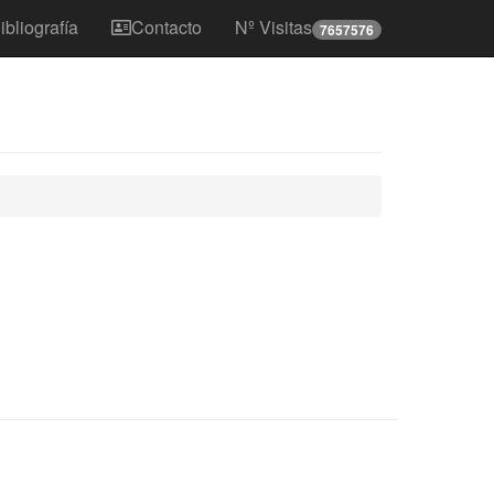
ibliografía
Contacto
Nº Visitas
7657576