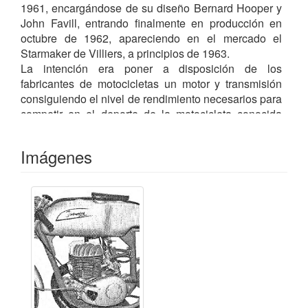
1961, encargándose de su diseño Bernard Hooper y
John Favill, entrando finalmente en producción en
octubre de 1962, apareciendo en el mercado el
Starmaker de Villiers, a principios de 1963.
La intención era poner a disposición de los
fabricantes de motocicletas un motor y transmisión
consiguiendo el nivel de rendimiento necesarios para
competir en el deporte de la motocicleta conocida
entonces por "scrambling" - que luego se conoció
como motocross - a nivel internacional. Este motor
Imágenes
tenía una capacidad de 246.95 cc con una potencia
específica de 100 CV/L y, representaba un
alejamiento del método tradicional de identificación
de los productos utilizados por la empresa que
durante muchos años, se había resistido a
cambiarlos.
Cuando VILLIERS comenzó la fabricación de
motores de combustión interna en 1912, un sistema
de código de una combinación de números y letras
había comenzado a ser utilizado para describir el tipo