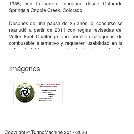
1985, con la carrera inaugural desde Colorado
Springs a Cripple Creek, Colorado.
Después de una pausa de 25 años, el concurso se
reanudó a partir de 2011 con reglas revisadas del
Vetter Fuel Challenge que permiten categorías de
combustible alternativo y requieren usabilidad en la
calle, incluida la capacidad de transporte de
mercancías. Esto se considera una necesidad futura
particularmente importante para motocicletas
Imágenes
eléctricas como la ZERO, donde las limitaciones de
la batería limitan el rango utilizable y la necesidad de
largos ciclos de recarga en puntos eléctricos públicos
marca los viajes y requiere una planificación
cuidadosa del viaje.
Una motocicleta aerodinámica diseñada por Charly
Perethian con un motor Yamaha de 185 cc logró 372
millas por galón estadounidense (0,632 L/100 km;
447 mpg ‑imp ) en el desafío de 1983, y ahora se
Copyright © TuringMachine 2017-2026