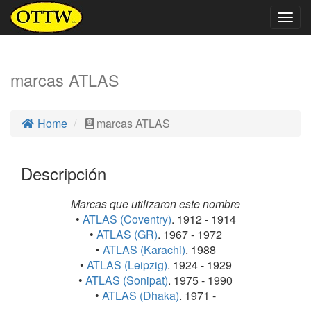
Togg
navig
marcas ATLAS
Home
marcas ATLAS
Descripción
Marcas que utilizaron este nombre
•
ATLAS (Coventry)
. 1912 - 1914
•
ATLAS (GR)
. 1967 - 1972
•
ATLAS (Karachi)
. 1988
•
ATLAS (Leipzig)
. 1924 - 1929
•
ATLAS (Sonipat)
. 1975 - 1990
•
ATLAS (Dhaka)
. 1971 -