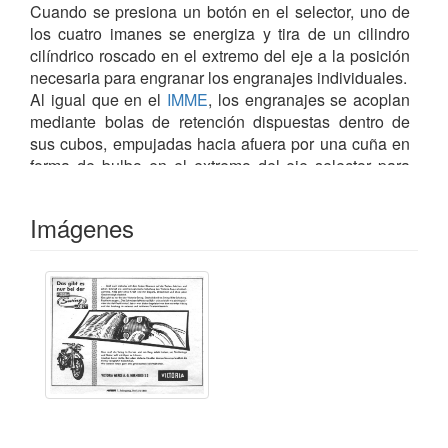
Cuando se presiona un botón en el selector, uno de
los cuatro imanes se energiza y tira de un cilindro
cilíndrico roscado en el extremo del eje a la posición
necesaria para engranar los engranajes individuales.
Al igual que en el
IMME
, los engranajes se acoplan
mediante bolas de retención dispuestas dentro de
sus cubos, empujadas hacia afuera por una cuña en
forma de bulbo en el extremo del eje selector para
bloquear el engranaje
Neutral se selecciona activando los imanes de 1.ª y
Imágenes
2.ª marcha, que mantendrán la cuña entre las dos
posiciones y permitirán que las marchas giren
libremente.
Si bien es ingenioso y único, el sistema puede ser
frágil y propenso a fallar, lo que se logra fácilmente si
se selecciona la marcha equivocada en el momento
equivocado...
Fuente: http://www.odd-bike.com/2014/05/imme-r100-
purity-of-design.html