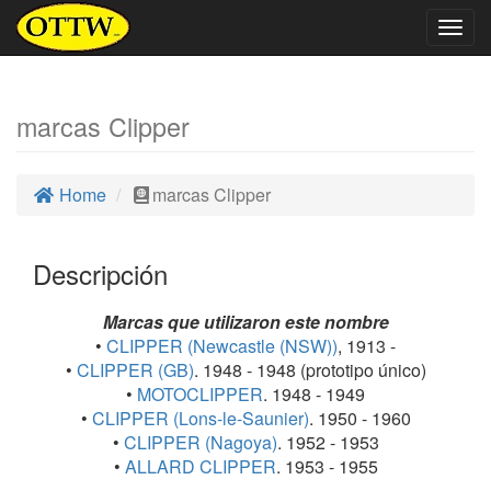
Togg
navig
marcas Clipper
Home
marcas Clipper
Descripción
Marcas que utilizaron este nombre
•
CLIPPER (Newcastle (NSW))
, 1913 -
•
CLIPPER (GB)
. 1948 - 1948 (prototipo único)
•
MOTOCLIPPER
. 1948 - 1949
•
CLIPPER (Lons-le-Saunier)
. 1950 - 1960
•
CLIPPER (Nagoya)
. 1952 - 1953
•
ALLARD CLIPPER
. 1953 - 1955