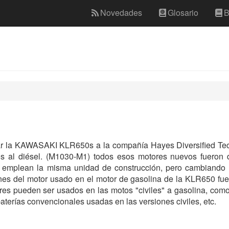
Novedades
Glosario
B
car la KAWASAKI KLR650s a la compañía Hayes Diversified Tec
os al diésel. (M1030-M1) todos esos motores nuevos fueron 
emplean la misma unidad de construcción, pero cambiando lo
ones del motor usado en el motor de gasolina de la KLR650 fu
res pueden ser usados en las motos "civiles" a gasolina, como
baterías convencionales usadas en las versiones civiles, etc.