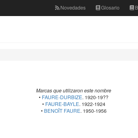
Novedades
Glosario
B
Marcas que utilizaron este nombre
•
FAURE-DURBIZE
. 1920-19??
•
FAURE-BAYLE
. 1922-1924
•
BENOÎT FAURE
. 1950-1956