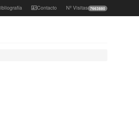
ibliografía
Contacto
Nº Visitas
7663880