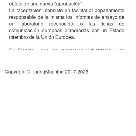
objeto de una nueva "aprobación".
La “aceptación” consiste en facilitar al departamento
responsable de la misma los informes de ensayo de
un laboratorio reconocido, o las fichas de
comunicación europeas elaboradas por un Estado
miembro de la Unión Europea.
En Francia , son los ingenieros industriales y de
minas, dependientes de la DREAL, quienes reciben
estos informes emitidos por la UTAC . Anteriormente,
esta misión de recepción estaba a cargo de una
Copyright © TuringMachine 2017-2026
administración específica: el “Servicio de Minería”,
integrado por ingenieros del Cuerpo de Minas. Los
términos “passage aux Mines” y “matrículas”
provienen del nombre de este servicio.
El servicio minero desapareció en 1983 y fue
reemplazado por el DRIRE ( Decreto n°83-568 del 27
de junio de 1983, relativas a la organización de las
direcciones regionales de industria, investigación y