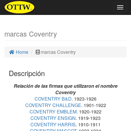
Togg
navig
marcas Coventry
Home
marcas Coventry
Descripción
Relación de las firmas que utilizaron el nombre
Coventry
COVENTRY B&D
. 1923-1926
COVENTRY CHALLENGE
. 1901-1922
COVENTRY EMBLEM
. 1920-1922
COVENTRY ENSIGN
. 1919-1923
COVENTRY HARRIS
. 1910-1911
COVENTRY MASCOT
. 1922-1924