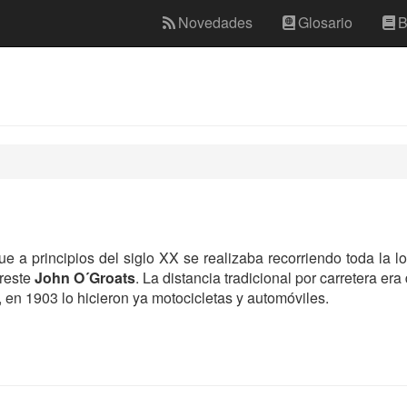
Novedades
Glosario
B
e a principios del siglo XX se realizaba recorriendo toda la lo
reste
John O´Groats
. La distancia tradicional por carretera era
s, en 1903 lo hicieron ya motocicletas y automóviles.