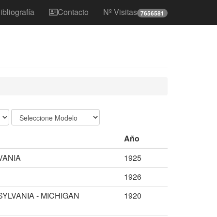
ibliografía
Contacto
Nº Visitas
7656581
Año
VANIA
1925
1926
SYLVANIA - MICHIGAN
1920