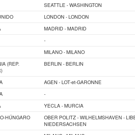
SEATTLE - WASHINGTON
UNIDO
LONDON - LONDON
A
MADRID - MADRID
-
MILANO - MILANO
IA (REP.
BERLIN - BERLIN
)
A
AGEN - LOT-et-GARONNE
A
-
A
YECLA - MURCIA
RO-HÚNGARO
OBER POLITZ - WILHELMSHAVEN - LIB
NIEDERSACHSEN