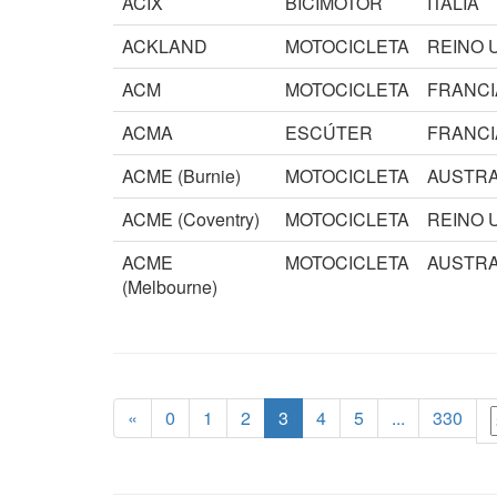
ACIX
BICIMOTOR
ITALIA
ACKLAND
MOTOCICLETA
REINO 
ACM
MOTOCICLETA
FRANCI
ACMA
ESCÚTER
FRANCI
ACME (Burnie)
MOTOCICLETA
AUSTRA
ACME (Coventry)
MOTOCICLETA
REINO 
ACME
MOTOCICLETA
AUSTRA
(Melbourne)
(current)
«
0
1
2
3
4
5
...
330