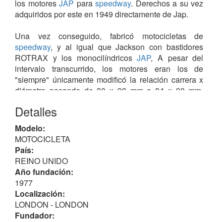
los motores
JAP
para
speedway
. Derechos a su vez
adquiridos por este en 1949 directamente de Jap.
Una vez conseguido, fabricó motocicletas de
speedway
, y al igual que Jackson con bastidores
ROTRAX y los monocilíndricos
JAP
, A pesar del
intervalo transcurrido, los motores eran los de
"siempre" únicamente modificó la relación carrera x
diámetro pasando de 80 x 90 mm a 84 x 90 mm,
manteniendo el sistema
2V
con distribución
ohv
y
Detalles
alrededor de 50 CV de potencia.
Modelo:
El tiempo de producción fue inferior al del anterior
MOTOCICLETA
constructor ...
País:
No confundir con las
marcas Green
.
REINO UNIDO
Año fundación:
1977
Localización:
LONDON - LONDON
Fundador: