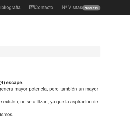
ibliografía
Contacto
Nº Visitas
7659719
 (4) escape
.
 genera mayor potencia, pero también un mayor
 existen, no se utilizan, ya que la aspiración de
mismos.