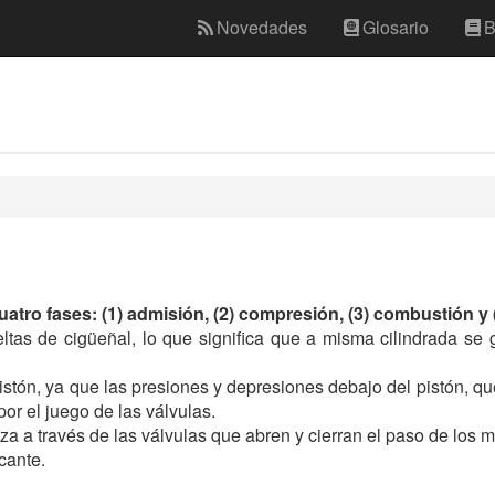
Novedades
Glosario
B
cuatro fases: (1) admisión, (2) compresión, (3) combustión y
ltas de cigüeñal, lo que significa que a misma cilindrada se
istón, ya que las presiones y depresiones debajo del pistón, que
or el juego de las válvulas.
iza a través de las válvulas que abren y cierran el paso de los 
cante.