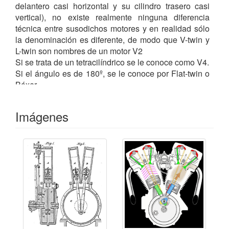
delantero casi horizontal y su cilindro trasero casi
vertical), no existe realmente ninguna diferencia
técnica entre susodichos motores y en realidad sólo
la denominación es diferente, de modo que V-twin y
L-twin son nombres de un motor V2
Si se trata de un tetracilíndrico se le conoce como V4.
Si el ángulo es de 180º, se le conoce por Flat-twin o
Bóxer.
El diseño del V-twin se remonta a finales de la
década de 1880, siendo uno de los primeros el
Imágenes
fabricado por Gottlieb
DAIMLER
en 1889.