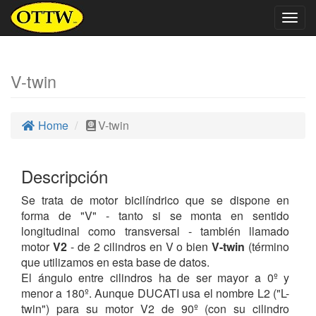
Togg
navig
V-twin
Home
V-twin
Descripción
Se trata de motor bicilíndrico que se dispone en
forma de "V" - tanto si se monta en sentido
longitudinal como transversal - también llamado
motor
V2
- de 2 cilindros en V o bien
V-twin
(término
que utilizamos en esta base de datos.
El ángulo entre cilindros ha de ser mayor a 0º y
menor a 180º. Aunque DUCATI usa el nombre L2 ("L-
twin") para su motor V2 de 90º (con su cilindro